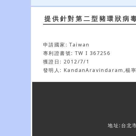
提供針對第二型豬環狀病
申請國家: Taiwan
專利證書號: TW I 367256
獲證日: 2012/7/1
發明人: KandanAravindaram,
地址:台北