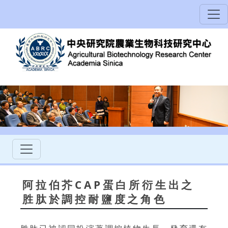
阿拉伯芥CAP蛋白所衍生出之
胜肽於調控耐鹽度之角色