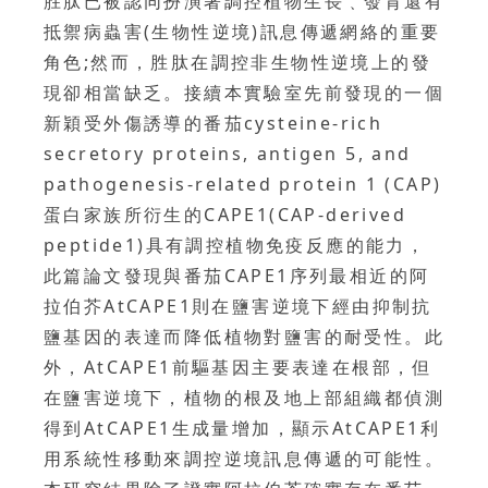
胜肽已被認同扮演著調控植物生長﹑發育還有
抵禦病蟲害(生物性逆境)訊息傳遞網絡的重要
角色;然而，胜肽在調控非生物性逆境上的發
現卻相當缺乏。接續本實驗室先前發現的一個
新穎受外傷誘導的番茄cysteine-rich
secretory proteins, antigen 5, and
pathogenesis-related protein 1 (CAP)
蛋白家族所衍生的CAPE1(CAP-derived
peptide1)具有調控植物免疫反應的能力，
此篇論文發現與番茄CAPE1序列最相近的阿
拉伯芥AtCAPE1則在鹽害逆境下經由抑制抗
鹽基因的表達而降低植物對鹽害的耐受性。此
外，AtCAPE1前驅基因主要表達在根部，但
在鹽害逆境下，植物的根及地上部組織都偵測
得到AtCAPE1生成量增加，顯示AtCAPE1利
用系統性移動來調控逆境訊息傳遞的可能性。