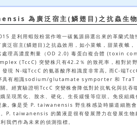
wanensis 為廣泛宿主(鱗翅目)之抗蟲
sis TKU015 是利用蝦殼粉當作唯一碳氮源篩選出來的
is 俱有廣泛宿主(鱗翅目)之抗蟲效用，如小菜蛾，甜菜夜
劑量（OD 2.0) 毒蛋白複合體 (toxin complex
otein complex (TccC) 突變株只有42.2％ 的致死
發現 N-端TccC 的氨基酸序相識度非常高, 而C-端Tc
酸序具有相識sodium/glutamate symporter 和 
用有關。經實驗證明TccC 突變株會降低對於抗氧化與抗吞噬作用
娥呈現黑化、脫水、硬化、生長緩慢等症狀。免疫組織化學染
是受 P. taiwanensis 野生株感染時腸道細胞會大量
. taiwanensis 的菌液是很有發展潛力在發展生物農藥
, 以利我們作為未來的偵測指標。