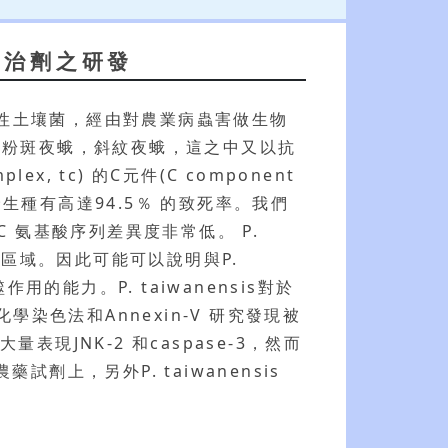
生物治劑之研發
革蘭式陰性土壤菌，經由對農業病蟲害做生物
蛾， 粉斑夜蛾，斜紋夜蛾，這之中又以抗
, tc) 的C元件(C component
率，相對於野生種有高達94.5％ 的致死率。我們
cC 氨基酸序列差異度非常低。 P.
TraT 區域。因此可能可以說明與P.
的能力。P. taiwanensis對於
色法和Annexin-V 研究發現被
表現JNK-2 和caspase-3，然而
試劑上，另外P. taiwanensis