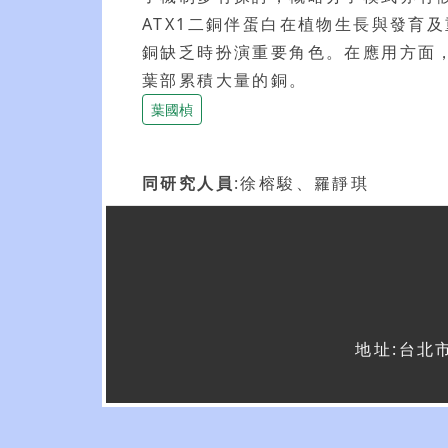
ATX1二銅伴蛋白在植物生長與發育
銅缺乏時扮演重要角色。在應用方面，
葉部累積大量的銅。
葉國楨
同研究人員
:徐榕駿、羅靜琪
地址:台北