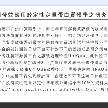
開發並應用於定性定量蛋白質體學之研究
的應用在蛋白質體學上，而近年來高解析質譜儀的發展
譜方法依據其分析原理具有不同且互補之功能及優點，
不同質譜數據遇到最大的困難在於質譜圖譜的特性與不
整合的質譜圖譜分析平台可針對不同的圖譜或是研究策
各種質譜數據平台之訊號處理軟體UniQua。此軟體
大幅減少高解析度質譜分析之質量誤差及雜訊干擾使得蛋
生的數據，經由UniQua處理後，不需要專用的iTRAQ
Qua支援平行化異構計算，處理效率可高達每分鐘處理十億位
據在沒有犧牲定量及定性準確度外可縮小至10%的資料
msomics.abrc.sinica.edu.tw/UniQua/ ”