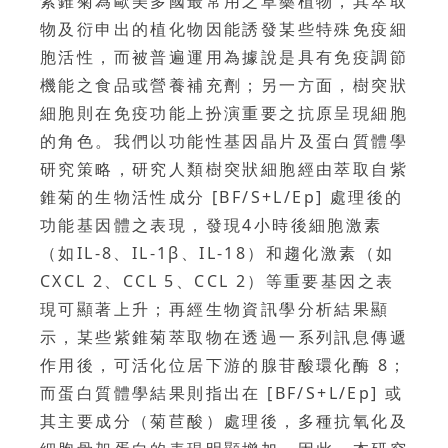
紫錐菊為歐美多國最常用之草藥植物，其萃取
物及衍申出的植化物因能誘發某些特殊免疫細
胞活性，而被普遍運用為據說是具有免疫調節
機能之食品或營養補充劑；另一方面，樹突狀
細胞則在免疫功能上扮演重要之抗原呈現細胞
的角色。我們以功能性基因晶片及蛋白質體學
研究策略，研究人類樹突狀細胞經由萃取自紫
錐菊的生物活性成分 [BF/S+L/Ep] 處理後的
功能基因體之表現，發現4小時後細胞激素
（如IL-8、IL-1β、IL-18）和趨化激素（如
CXCL 2、CCL 5、CCL 2）等重要基因之表
現可顯著上升；再經生物資訊學分析結果顯
示，某些紫錐菊萃取物在透過一系列訊息傳遞
作用後，可活化位居下游的腺苷酸環化酶 8；
而蛋白質體學結果則指出在 [BF/S+L/Ep] 或
其主要成分（菊苣酸）處理後，多種抗氧化及