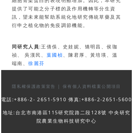
細胞骨架蛋白的表現明顯增加。因此，本研究
提供了可能之分子標的及作用機轉等分生資
訊，望未來能幫助系統化地研究傳統草藥及其
衍申之植化物的免疫調節機能。
同研究人員
:王倩俁、史娃妮、矯明昌、侯珈
禎、 吳漢民、
葉國楨
、陳君厚、黃培瑛、溫
端南、
徐麗芬
隱私權保護政策宣告
|
保有個人資料檔案公開項目
電話:+886-2- 2651-5910 傳真:+886-2-2651-5600
地址:台北市南港區115研究院路二段128號 中央研究
院農業生物科技研究中心