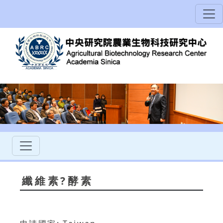
纖維素?酵素