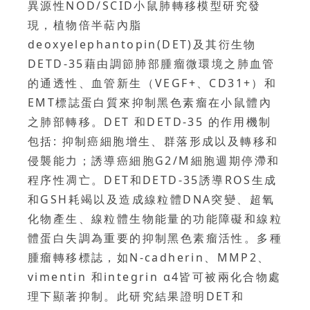
異源性NOD/SCID小鼠肺轉移模型研究發
現，植物倍半萜內脂
deoxyelephantopin(DET)及其衍生物
DETD-35藉由調節肺部腫瘤微環境之肺血管
的通透性、血管新生（VEGF+、CD31+）和
EMT標誌蛋白質來抑制黑色素瘤在小鼠體內
之肺部轉移。DET 和DETD-35 的作用機制
包括: 抑制癌細胞增生、群落形成以及轉移和
侵襲能力；誘導癌細胞G2/M細胞週期停滯和
程序性凋亡。DET和DETD-35誘導ROS生成
和GSH耗竭以及造成線粒體DNA突變、超氧
化物產生、線粒體生物能量的功能障礙和線粒
體蛋白失調為重要的抑制黑色素瘤活性。多種
腫瘤轉移標誌，如N-cadherin、MMP2、
vimentin 和integrin α4皆可被兩化合物處
理下顯著抑制。此研究結果證明DET和