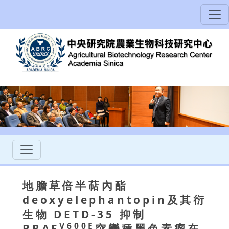
地膽草倍半萜內酯
deoxyelephantopin及其衍
生物 DETD-35 抑制
V600E
BRAF
突變種黑色素瘤在