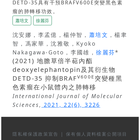
DETD-35具有干預BRAFV600E突變黑色素
瘤的肺轉移功效。
蕭培文
徐麗芬
沈安娜，李孟億，楊仲智，
蕭培文
，楊聿
智，馮家華，沈雅敬，Kyoko
Nakagawa-Goto，李國雄，
徐麗芬
*
(2021) 地膽草倍半萜內酯
deoxyelephantopin及其衍生物
V600E
DETD-35 抑制BRAF
突變種黑
色素瘤在小鼠體內之肺轉移
International Journal of Molecular
Sciences
,
2021, 22(6), 3226
隱私權保護政策宣告
|
保有個人資料檔案公開項目