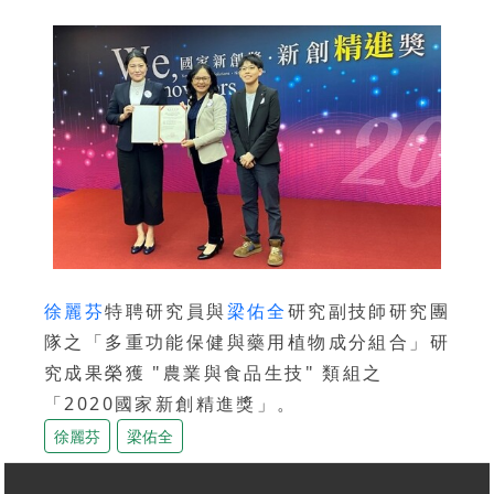
徐麗芬
特聘研究員與
梁佑全
研究副技師研究團
隊之「多重功能保健與藥用植物成分組合」研
究成果榮獲 "農業與食品生技" 類組之
「2020國家新創精進獎」。
徐麗芬
梁佑全