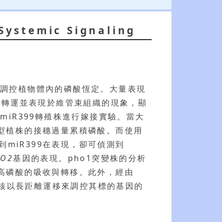
Systemic Signaling
來調控植物體內的磷酸恆定。大量表現
的轉運並表現於維管束組織的現象，顯
iR399轉殖株進行嫁接實驗。當大
生型植株的接穗過量累積磷酸。而使用
miR399在表現，卻可偵測到
HO2
基因的表現。pho1突變株的分析
提高磷酸的吸收與轉移。此外，經由
核以長距離運移來調控其標的基因的