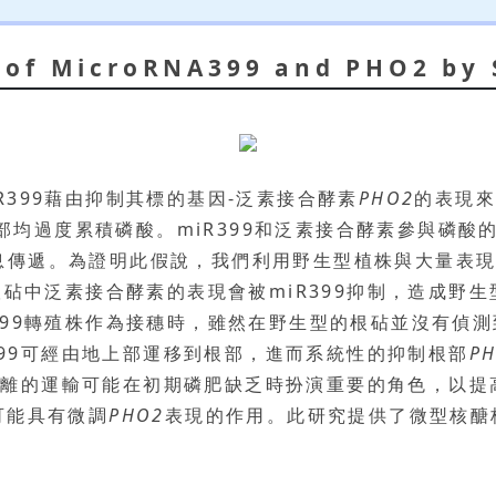
 of MicroRNA399 and PHO2 by 
R399藉由抑制其標的基因-泛素接合酵素
PHO2
的表現
部均過度累積磷酸。miR399和泛素接合酵素參與磷酸
傳遞。為證明此假說，我們利用野生型植株與大量表現m
，根砧中泛素接合酵素的表現會被miR399抑制，造成野
399轉殖株作為接穗時，雖然在野生型的根砧並沒有偵測到
R399可經由地上部運移到根部，進而系統性的抑制根部
P
99長距離的運輸可能在初期磷肥缺乏時扮演重要的角色，以
A可能具有微調
PHO2
表現的作用。此研究提供了微型核醣