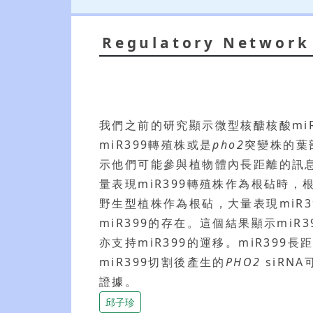
Regulatory Network
我們之前的研究顯示微型核醣核酸mi
miR399轉殖株或是
pho2
突變株的葉
示他們可能參與植物體內長距離的訊息
量表現miR399轉殖株作為根砧時
野生型植株作為根砧，大量表現miR
miR399的存在。這個結果顯示mi
亦支持miR399的運移。miR3
miR399切割後產生的
PHO2
siRN
證據。
邱子珍