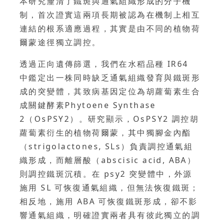
本研究釐清了鐵斑與通氣組織形成的分子機
制，首次證實這兩項長期被認為在機制上相互
連結的根系適應過程，其實是由不同的植物荷
爾蒙途徑獨立調控。
透過正向遺傳篩選，我們在水稻品種 IR64
中鑑定出一株同時缺乏通氣組織發育與鐵斑形
成的突變體，其致病基因定位為胡蘿蔔素生合
成關鍵酵素Phytoene Synthase
2（OsPSY2）。研究顯示，OsPSY2 調控胡
蘿蔔素衍生的植物荷爾蒙，其中獨腳金內酯
（strigolactones, SLs）負責調控通氣組
織形成，而離層酸（abscisic acid, ABA）
則調控鐵斑沉積。在 psy2 突變體中，外源
施用 SL 可恢復通氣組織，但無法恢復鐵斑；
相反地，施用 ABA 可恢復鐵斑形成，卻不影
響通氣組織，明確證實兩者具有彼此獨立的調