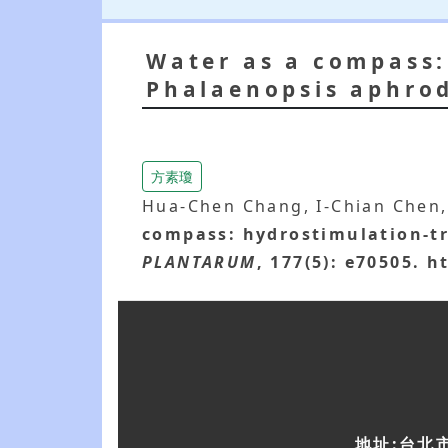
Water as a compass:
Phalaenopsis aphrod
方素瓊
Hua-Chen Chang, I-Chian Chen,
compass: hydrostimulation-tr
PLANTARUM
, 177(5): e70505. 
地址:台北