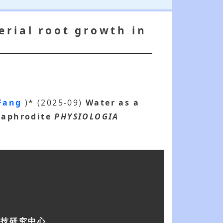
erial root growth in
 Fang
)* (2025-09)
Water as a
 aphrodite
PHYSIOLOGIA
科技研究中心