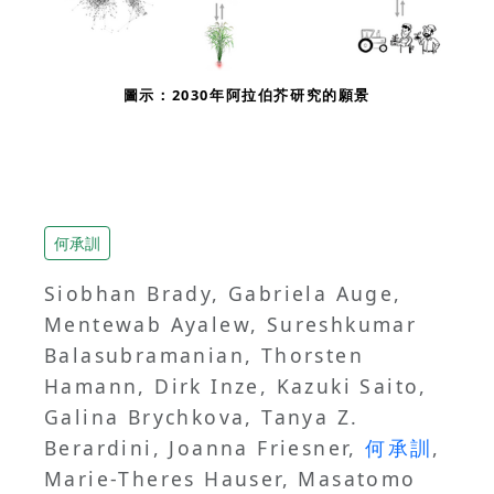
圖示：2030年阿拉伯芥研究的願景
何承訓
Siobhan Brady, Gabriela Auge,
Mentewab Ayalew, Sureshkumar
Balasubramanian, Thorsten
Hamann, Dirk Inze, Kazuki Saito,
Galina Brychkova, Tanya Z.
Berardini, Joanna Friesner,
何承訓
,
Marie-Theres Hauser, Masatomo