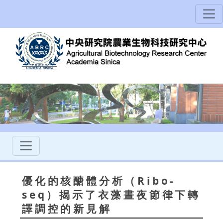
優化的核醣體分析（Ribo-
seq）揭示了衣藻晝夜節律下轉
譯調控的新見解