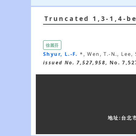
Truncated 1,3-1,4-b
徐麗芬
Shyur, L.-F.
*, Wen, T.-N., Lee,
issued No. 7,527,958
, No. 7,52
地址:台北