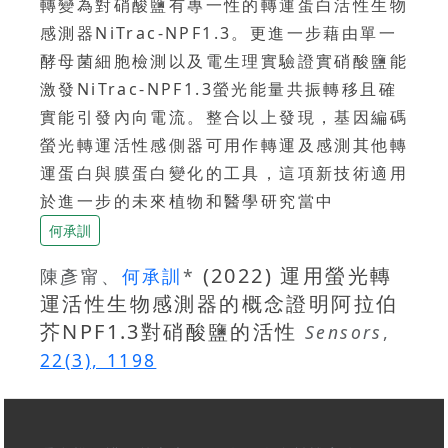
轉變為對硝酸鹽有專一性的轉運蛋白活性生物
感測器NiTrac-NPF1.3。更進一步藉由單一
酵母菌細胞檢測以及電生理實驗證實硝酸鹽能
激發NiTrac-NPF1.3螢光能量共振轉移且確
實能引發內向電流。整合以上發現，基因編碼
螢光轉運活性感側器可用作轉運及感測其他轉
運蛋白與膜蛋白變化的工具，這項新技術適用
於進一步的未來植物和醫學研究當中
何承訓
(2022) 運用螢光轉
陳彥甯、
何承訓
*
運活性生物感測器的概念證明阿拉伯
芥NPF1.3對硝酸鹽的活性
Sensors
,
22(3), 1198