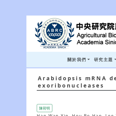
關於我們
研究主題
Arabidopsis mRNA de
exoribonucleases
陳荷明
Han Wan‐Yin, Hou Bo‐Han, Lee 