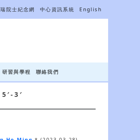
吳瑞院士紀念網
中心資訊系統
English
研習與學程
聯絡我們
5′‐3′
en Ho‐Ming
* (2023-03-28)