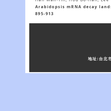
Arabidopsis mRNA decay lands
895-913
地址:台北