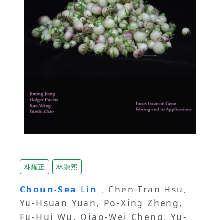
林耀正
林崇熙
Choun-Sea Lin
, Chen-Tran Hsu,
Yu-Hsuan Yuan, Po-Xing Zheng,
Fu-Hui Wu, Qiao-Wei Cheng, Yu-