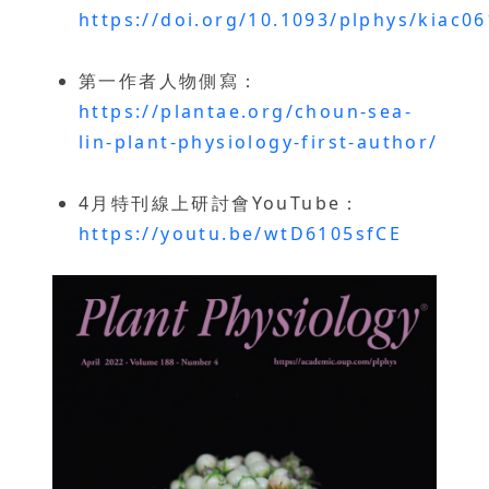
https://doi.org/10.1093/plphys/kiac06
第一作者人物側寫：
https://plantae.org/choun-sea-
lin-plant-physiology-first-author/
4月特刊線上研討會YouTube：
https://youtu.be/wtD6105sfCE