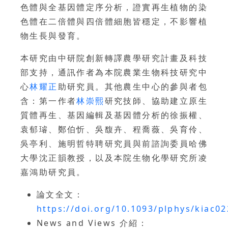
色體與全基因體定序分析，證實再生植物的染
色體在二倍體與四倍體細胞皆穩定，不影響植
物生長與發育。
本研究由中研院創新轉譯農學研究計畫及科技
部支持，通訊作者為本院農業生物科技研究中
心
林耀正
助研究員。其他農生中心的參與者包
含：第一作者
林崇熙
研究技師、協助建立原生
質體再生、基因編輯及基因體分析的徐振權、
袁郁璿、鄭伯忻、吳馥卉、程喬薇、吳育伶、
吳亭利、施明哲特聘研究員與前諮詢委員哈佛
大學沈正韻教授，以及本院生物化學研究所凌
嘉鴻助研究員。
論文全文：
https://doi.org/10.1093/plphys/kiac02
News and Views 介紹：