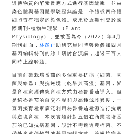
遺傳物質的酵素反應方式進行基因編輯，並由
染色體與基因體學驗證無論是二倍體或四倍體
細胞皆有穩定的染色體。成果於近期刊登於國
際期刊-植物生理學 （Plant
Physiology），並被選為今（2022）年4月
期刊封面，
林耀正
助研究員同時獲邀參加四月
基因編輯特刊的線上研討會演講，超過三百人
同時上線聆聽。
目前商業栽培番茄的多個重要抗病（細菌、真
菌與線蟲）與抗逆境（乾旱與高溫）基因，皆
是育種家經傳統育種方式由秘魯番茄導入。但
是秘魯番茄的自交不親和與高種源歧異度，一
直困擾育種家廣泛利用秘魯番茄種源進行抗病
與逆境育種。本次實驗針對五個在商業栽培番
茄的已知抗病基因，設計不需透過農桿菌、不
帶外來遺傳物質的基因編輯方式，編輯抗病基