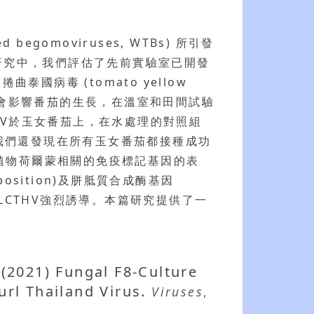
begomoviruses, WTBs) 所引發
量。在本篇研究中，我們評估了先前實驗室已開發
病毒 (tomato yellow
理番茄後不會影響番茄的生長，在溫室和田間試驗
THV於玉女番茄上，在水處理的對照組
物。我們還發現在所有玉女番茄都接種成功
踪植物荷爾蒙相關的免疫標記基因的表
osition)及胼胝質合成酶基因
被TYLCTHV強烈誘導。本篇研究提供了一
(2021) Fungal F8-Culture
url Thailand Virus.
Viruses
,