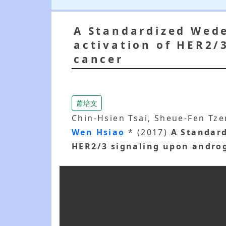
A Standardized Wede
activation of HER2/
cancer
蕭培文
Chin-Hsien Tsai, Sheue-Fen Tze
Wen Hsiao
* (2017)
A Standard
HER2/3 signaling upon androg