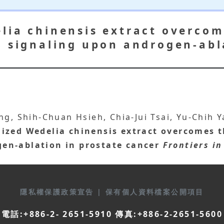
lia chinensis extract overco
3 signaling upon androgen-abl
ng, Shih-Chuan Hsieh, Chia-Jui Tsai, Yu-Chih
ized Wedelia chinensis extract overcomes t
en-ablation in prostate cancer
Frontiers i
隱私權保護政策宣告
|
保有個人資料檔案公開項目
電話:+886-2- 2651-5910 傳真:+886-2-2651-5600