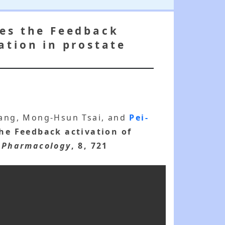
mes the Feedback
ation in prostate
 Yang, Mong-Hsun Tsai, and
Pei-
he Feedback activation of
n Pharmacology
, 8, 721