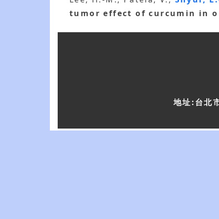
tumor effect of curcumin in o
地址:台北