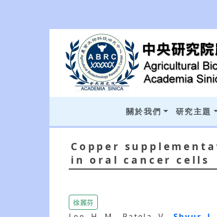
關於我們
研究主題
Copper supplementat
in oral cancer cells
徐麗芬
Lee, H.-M., Patela, V.,
Shyur, L