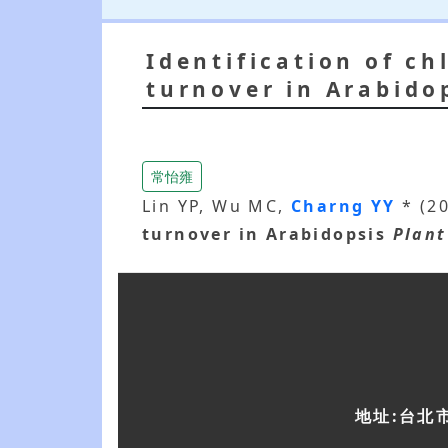
Identification of ch
turnover in Arabido
常怡雍
Lin YP, Wu MC,
Charng YY
* (2
turnover in Arabidopsis
Plant
地址:台北