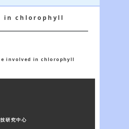
 in chlorophyll
se involved in chlorophyll
科技研究中心