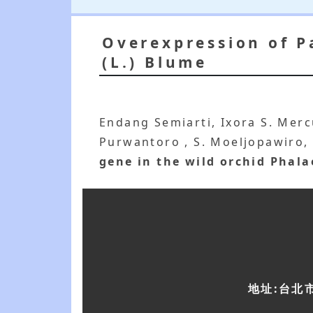
Overexpression of P
(L.) Blume
Endang Semiarti, Ixora S. Mercu
Purwantoro , S. Moeljopawiro,
gene in the wild orchid Phala
地址:台北