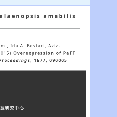
halaenopsis amabilis
mi, Ida A. Bestari, Aziz-
2015)
Overexpression of PaFT
Proceedings
, 1677, 090005
科技研究中心