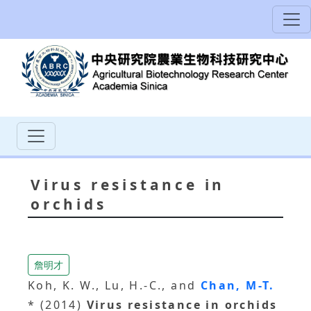
Virus resistance in
orchids
詹明才
Koh, K. W., Lu, H.-C., and
Chan, M-T.
* (2014)
Virus resistance in orchids