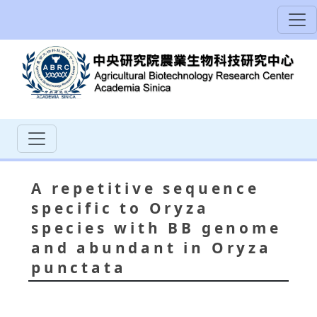
A repetitive sequence
specific to Oryza
species with BB genome
and abundant in Oryza
punctata