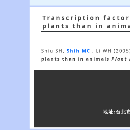
Transcription facto
plants than in anim
Shiu SH,
Shih MC
, Li WH (200
plants than in animals
Plant 
地址:台北