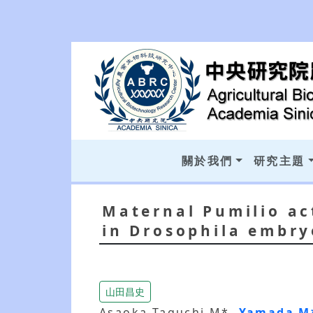
關於我們
研究主題
Maternal Pumilio ac
in Drosophila embry
山田昌史
Asaoka-Taguchi M*,
Yamada 