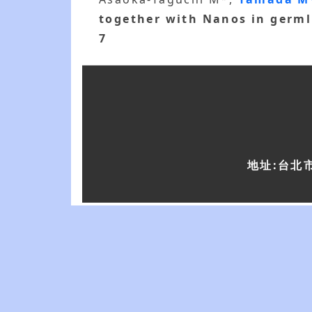
together with Nanos in germ
7
地址:台北