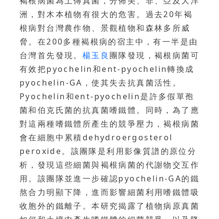
褐根病菌為土傳真菌，分佈美、非、亞及大洋
洲，對木本植物有很大的危害。過去20年褐
根病對台灣農作物、景觀植物和森林多所威
脅。在200多種褐根病的宿主中，有一半是由
台灣首先發現。
楊玉良
團隊發現，褐根病菌可
有效把pyochelin和ent-pyochelin轉換成
pyochelin-GA，使其失去抗真菌活性。
Pyochelin和ent-pyochelin是許多假單孢
菌和伯克氏菌的抗真菌嗜鐵體。同時，為了應
對這兩種嗜鐵體所產生的競爭壓力，褐根病菌
會在細胞中累積dehydroergosterol
peroxide。該團隊是利用影像質譜的原位分
析，發現這些細菌與褐根病菌的代謝物交互作
用。該團隊並進一步確認pyochelin-GA的鐵
熬合力明顯下降，進而影響細菌利用嗜鐵體吸
收胞外的鐵離子。本研究揭露了植物病原真菌