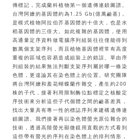
傳標記，完成蘭科植物第一個遺傳連鎖圖譜。
台灣阿嬤的基因體約為1.25 Gb(億萬鹼基)，
是模式植物阿拉伯芥基因體的十倍大，也是水
稻基因體的三倍大。如此複雜的基因體，使用
高通量定序資料做電腦序列組裝往往僅能得到
數萬個支架序列，而且植物基因體裡常有高度
重複的區域也容易造成組裝上的錯誤。單由序
列組裝的結果無法判斷支架序列屬於哪一條染
色體，更遑論其在染色體上的位置。研究團隊
將台灣阿嬤和羞花蝴蝶蘭作雜交，產生約200
株的子代，接著利用限制酶位點標定之核酸定
序技術來分析這些子代個體之間的鹼基差異，
找出大量具有專一性的標誌序列來建構遺傳連
鎖圖譜。我們接著再以染色體螢光原位雜合的
技術，透過高階螢光顯微鏡用直觀的方式看到
這些帶有螢光的序列在染色體上的排列情形，