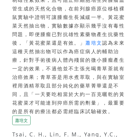
制雄性素效果，且可阻止癌細胞增生與腫瘤血
管生成的天然化合物，在前列腺癌原位移植裸
鼠實驗中證明可讓腫瘤生長減緩一半。黃花蜜
菜天然抽出物，實驗數據亦顯示幾乎沒有毒性
問題，即便腫瘤已對抗雄性素藥物產生抗藥性
後，「黃花蜜菜還是有效。」
蕭培文
認為未來
這種天然抽出物可以作為癌症病人的輔助治
療，針對手術後病人體內殘留的微小腫瘤產生
一定的效果，不過他並不主張光喝青草茶就有
治癌效果；青草茶是用水煮萃取，與在實驗室
裡用酒精萃取且部分純化的藥草菁華還是不
同，且「一天要吃相當於大約一百克曬乾的黃
花蜜菜才可能達到抑癌所需的劑量」，最重要
的是所有的療法都必需經臨床試驗確效。
蕭培文
Tsai, C. H., Lin, F. M., Yang, Y.C.,