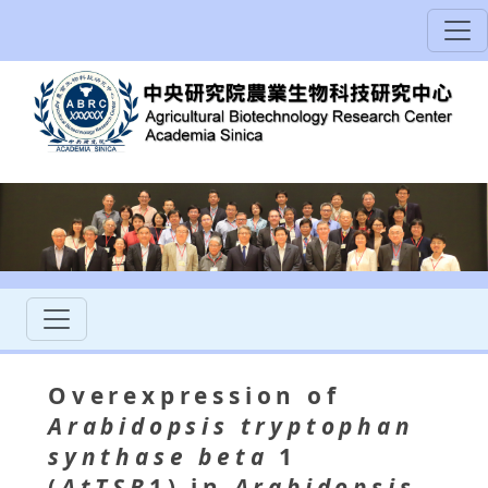
Overexpression of
Arabidopsis tryptophan
synthase beta
1
(
AtTSB
1) in
Arabidopsis