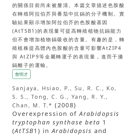
的關係目前尚未被釐清。本篇文章描述色胺酸
在轉殖阿拉伯芥與番茄中抗鎘的分子機制。實
驗結果顯示增加阿拉伯芥的色胺酸基因
(AtTSB1)的表現量可提高轉殖植物抗鎘能力
但不會增加植物鎘吸收的含量。有趣的是，轉
殖植株提高體內色胺酸的含量可影響AtZIP4
與 AtZIP9等金屬轉運子的表現量，進而干擾
鎘離子的運輸。
詹明才
Sanjaya, Hsiao, P., Su, R. C., Ko,
S. S., Tong, C. G., Yang, R. Y.,
(2008)
Chan, M. T.*
Overexpression of
Arabidopsis
tryptophan synthase beta
1
(
AtTSB
1) in
Arabidopsis
and