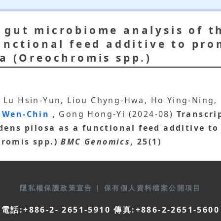
 gut microbiome analysis of t
functional feed additive to pr
ia (Oreochromis spp.)
, Lu Hsin-Yun, Liou Chyng-Hwa, Ho Ying-Ning
 Wen-Chin
, Gong Hong-Yi (2024-08)
Transcri
idens pilosa as a functional feed additive 
hromis spp.)
BMC Genomics
, 25(1)
隱私權保護政策宣告
|
保有個人資料檔案公開項目
電話:+886-2- 2651-5910 傳真:+886-2-2651-5600