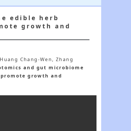
he edible herb
omote growth and
, Huang Chang-Wen, Zhang
ptomics and gut microbiome
to promote growth and