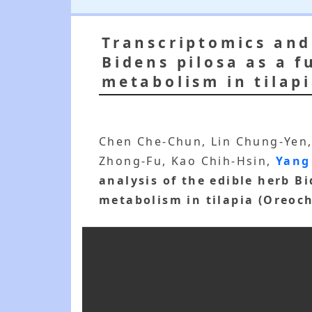
Transcriptomics and
Bidens pilosa as a 
metabolism in tilap
Chen Che-Chun, Lin Chung-Yen
Zhong-Fu, Kao Chih-Hsin,
Yang
analysis of the edible herb B
metabolism in tilapia (Oreoc