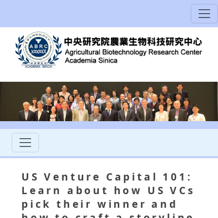
US Venture Capital 101:
Learn about how US VCs
pick their winner and
how to craft a storyline