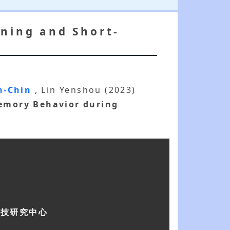
ning and Short-
n-Chin
, Lin Yenshou (2023)
emory Behavior during
科技研究中心