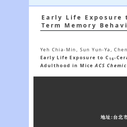
Early Life Exposure 
Term Memory Behavi
Yeh Chia-Min, Sun Yun-Ya, Che
Early Life Exposure to C
-Cer
16
Adulthood in Mice
ACS Chemic
地址:台北