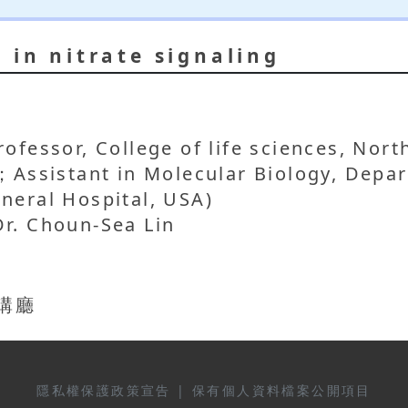
 in nitrate signaling
Professor, College of life sciences, Nor
a；Assistant in Molecular Biology, Depa
neral Hospital, USA)
Dr. Choun-Sea Lin
演講廳
隱私權保護政策宣告
|
保有個人資料檔案公開項目