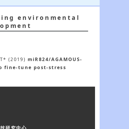
ring environmental
elopment
 T* (2019)
miR824/AGAMOUS-
 fine-tune post-stress
科技研究中心