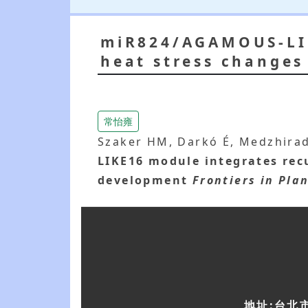
miR824/AGAMOUS-LIK
heat stress changes
常怡雍
Szaker HM, Darkó É, Medzhirad
LIKE16 module integrates rec
development
Frontiers in Pla
地址:台北