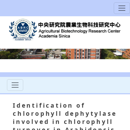
Identification of
chlorophyll dephytylase
involved in chlorophyll
turnover in Arabidopsis