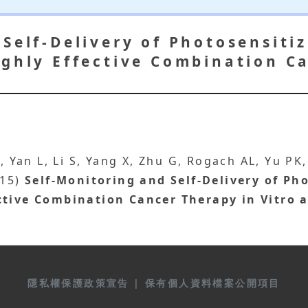
 Self-Delivery of Photosensiti
ighly Effective Combination C
X, Yan L, Li S, Yang X, Zhu G, Rogach AL, Yu PK
015)
Self-Monitoring and Self-Delivery of Ph
ctive Combination Cancer Therapy in Vitro a
隱私權保護政策宣告
|
保有個人資料檔案公開項目