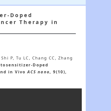
zer-Doped
ancer Therapy in
, Shi P, Tu LC, Chang CC, Zhang
otosensitizer-Doped
nd in Vivo
ACS nano
, 9(10),