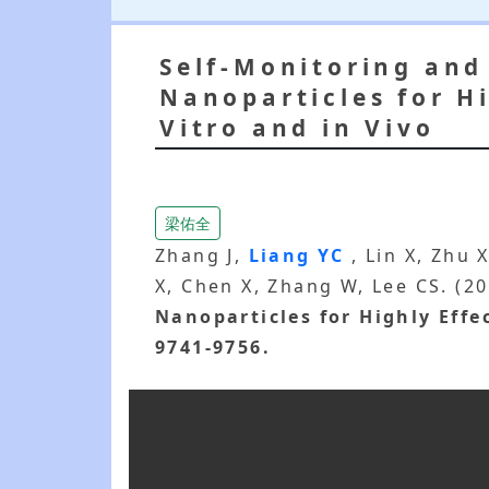
Self-Monitoring and
Nanoparticles for H
Vitro and in Vivo
梁佑全
Zhang J,
Liang YC
, Lin X, Zhu 
X, Chen X, Zhang W, Lee CS. (2
Nanoparticles for Highly Effe
9741-9756.