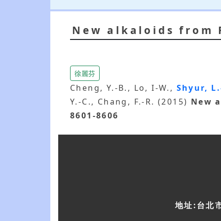
New alkaloids from
徐麗芬
Cheng, Y.-B., Lo, I-W.,
Shyur, L
Y.-C., Chang, F.-R. (2015)
New a
8601-8606
地址:台北