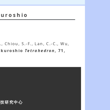
kuroshio
., Chiou, S.-F., Lan, C.-C., Wu,
 kuroshio
Tetrahedron
, 71,
科技研究中心