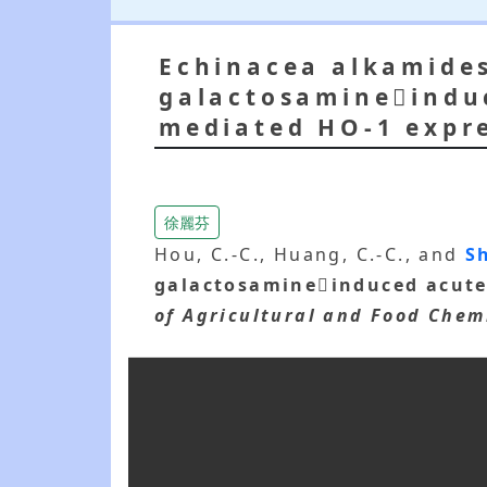
Echinacea alkamides
galactosamineindu
mediated HO-1 expr
徐麗芬
Hou, C.-C., Huang, C.-C., and
S
galactosamineinduced acute
of Agricultural and Food Chem