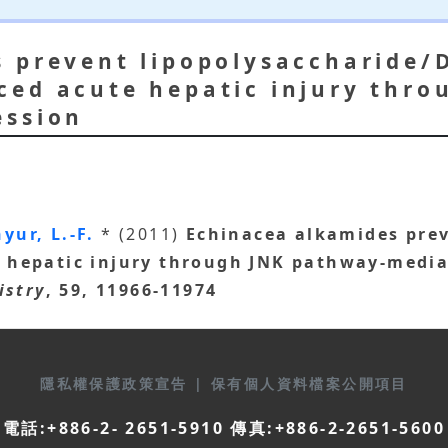
 prevent lipopolysaccharide/
ced acute hepatic injury thro
ession
hyur, L.-F.
* (2011)
Echinacea alkamides prev
 hepatic injury through JNK pathway-media
istry
, 59, 11966-11974
隱私權保護政策宣告
|
保有個人資料檔案公開項目
電話:+886-2- 2651-5910 傳真:+886-2-2651-5600