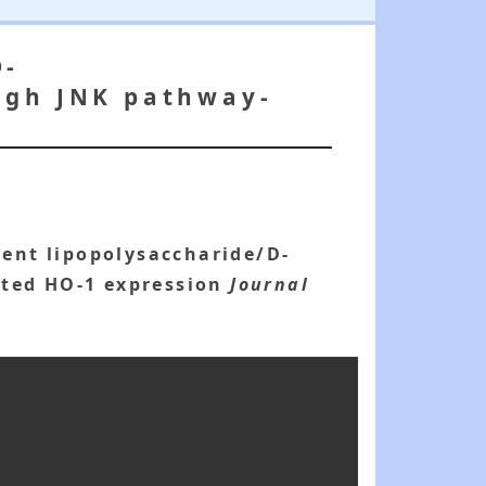
D-
ugh JNK pathway-
ent lipopolysaccharide/D-
ted HO-1 expression
Journal