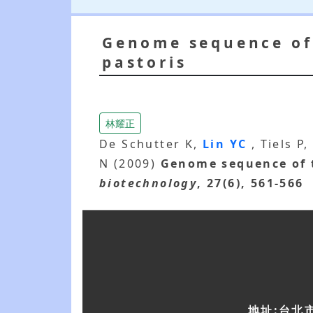
Genome sequence of 
pastoris
林耀正
De Schutter K,
Lin YC
, Tiels 
N (2009)
Genome sequence of t
biotechnology
, 27(6), 561-566
地址:台北