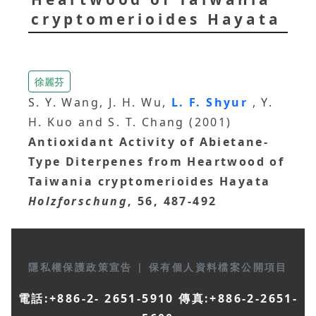
cryptomerioides Hayata
徐麗芬
S. Y. Wang, J. H. Wu,
L. F. Shyur
, Y.
H. Kuo and S. T. Chang (2001)
Antioxidant Activity of Abietane-
Type Diterpenes from Heartwood of
Taiwania cryptomerioides Hayata
Holzforschung
, 56, 487-492
隱私權保護政策宣告
|
保有個人資料檔案公開項目
電話:+886-2- 2651-5910 傳真:+886-2-2651-