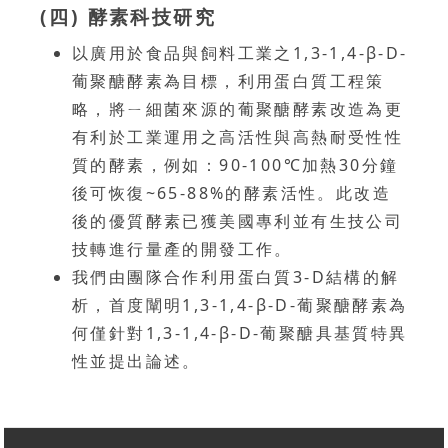
(四) 酵素科技研究
以廣用於食品與飼料工業之1,3-1,4-β-D-
葡聚醣酵素為目標，利用蛋白質工程策
略，將ㄧ細菌來源的葡聚醣酵素改造為更
有利於工業運用之高活性與高熱耐受性性
質的酵素，例如：90-100℃加熱30分鐘
後可恢復~65-88%的酵素活性。此改造
後的優質酵素已獲美國專利並有生技公司
技轉進行量產的開發工作。
我們由團隊合作利用蛋白質3-D結構的解
析，首度闡明1,3-1,4-β-D-葡聚醣酵素為
何僅針對1,3-1,4-β-D-葡聚醣具基質特異
性並提出論述。