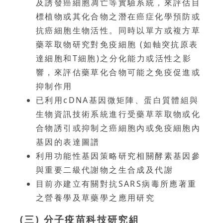
及誘發癌細胞凋亡等實驗系統，來評估目
標植物或其化合物之潛在癌症化學預防或
抗癌細胞生物活性。同時以單方或複方草
藥萃取物研究對免疫細胞 (如軸突抗原表
達細胞和T細胞)之分化能力或活性之影
響，來評估藥草化合物可能之免疫促進或
抑制作用
已利用cDNA基因微矩陣、蛋白質體組與
生物資訊技術系統進行受藥草萃取物或化
合物誘引或抑制之癌細胞內或免疫細胞內
基因的表達圖譜
利用功能性基因策略研究相關酵素基因參
與重要二級代謝物之生合成及代謝
目前亦建立有關對抗SARS病毒所應著重
之營養學及草藥學之應用研究
(三) 分子疫苗科技研究組