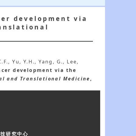
cer development via
anslational
.F., Yu, Y.H., Yang, G., Lee,
ncer development via the
cal and Translational Medicine
,
科技研究中心