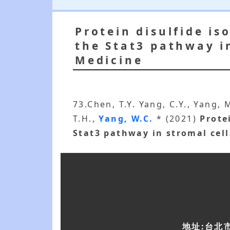
Protein disulfide i
the Stat3 pathway in
Medicine
73.Chen, T.Y. Yang, C.Y., Yang, M
T.H.,
Yang, W.C.
* (2021)
Prote
Stat3 pathway in stromal cell
地址:台北