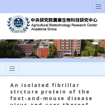
An isolated fibrillar
strcture protein of the
foot-and-mouse disease
virus and uses thereof