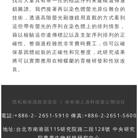
找出大量具有專一性的標誌序列來建構遺傳連
鎖圖譜。我們接著再以染色體螢光原位雜合的
技術，透過高階螢光顯微鏡用直觀的方式看到
這些帶有螢光的序列在染色體上的排列情形，
藉以檢驗這些遺傳標記以及支架序列排列的正
確性。整個過程雖然非常費時費工，但可以確
保基因體組裝的正確性和完整度，此研究成果
將可以實際應用在蝴蝶蘭的育種研發和性狀改
良。
隱私權保護政策宣告
|
保有個人資料檔案公開項目
電話:+886-2- 2651-5910 傳真:+886-2-2651-5600
地址:台北市南港區115研究院路二段128號 中央研究
院農業生物科技研究中心