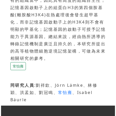
有的組織當中，因此具有高度的組織自主性；
記憶基因啟動子上的組蛋白H3的第四個胺基
酸(離胺酸H3K4)在熱處理後會發生超甲基
化，而非記憶基因啟動子上的H3K4則不會有
明顯的甲基化；記憶基因的啟動子可授予記憶
能力于異源基因。總結來說，經由熱所誘導的
轉錄記憶機制是廣泛且持久的，本研究所提出
的高等植物體細胞逆境記憶架構，可做為未來
相關研究的參考。
常怡雍
同研究人員
:劉祥欽、Jörn Lämke、林修
穎、洪孟如、劉冠鳴、
常怡雍
、Isabel
Bäurle