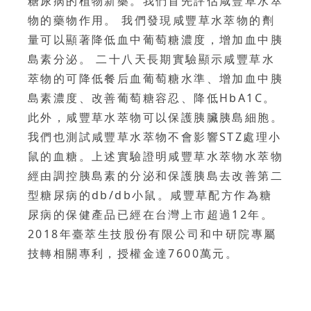
糖尿病的植物新藥。我們首先評估咸豐草水萃
物的藥物作用。 我們發現咸豐草水萃物的劑
量可以顯著降低血中葡萄糖濃度，增加血中胰
島素分泌。 二十八天長期實驗顯示咸豐草水
萃物的可降低餐后血葡萄糖水準、增加血中胰
島素濃度、改善葡萄糖容忍、降低HbA1C。
此外，咸豐草水萃物可以保護胰臟胰島細胞。
我們也測試咸豐草水萃物不會影響STZ處理小
鼠的血糖。上述實驗證明咸豐草水萃物水萃物
經由調控胰島素的分泌和保護胰島去改善第二
型糖尿病的db/db小鼠。咸豐草配方作為糖
尿病的保健產品已經在台灣上市超過12年。
2018年臺萃生技股份有限公司和中研院專屬
技轉相關專利，授權金達7600萬元。