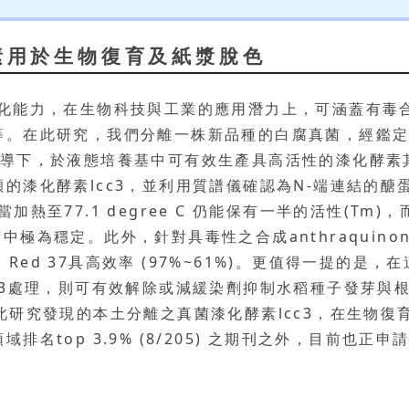
素用於生物復育及紙漿脫色
的基質催化能力，在生物科技與工業的應用潛力上，可涵蓋
在此研究，我們分離一株新品種的白腐真菌，經鑑定並命名為
ine) 的誘導下，於液態培養基中可有效生產具高活性的漆化酵素
酵素lcc3，並利用質譜儀確認為N-端連結的醣蛋白 (N-li
當加熱至77.1 degree C 仍能保有一半的活性(Tm)，而於
)酒精中極為穩定。此外，針對具毒性之合成anthraquin
 Acid Red 37具高效率 (97%~61%)。更值得一
c3處理，則可有效解除或減緩染劑抑制水稻種子發芽與根
的能力。此研究發現的本土分離之真菌漆化酵素lcc3，在生
名top 3.9% (8/205) 之期刊之外，目前也正