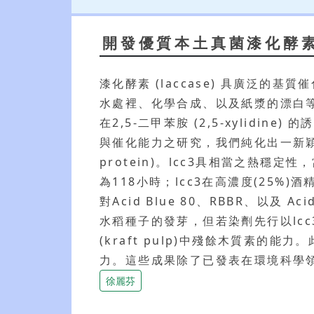
開發優質本土真菌漆化酵
漆化酵素 (laccase) 具廣泛
水處裡、化學合成、以及紙漿的漂白等。
在2,5-二甲苯胺 (2,5-xylid
與催化能力之研究，我們純化出一新穎的漆化
protein)。lcc3具相當之熱穩定性，
為118小時；lcc3在高濃度(25%
對Acid Blue 80、RBBR、以及
水稻種子的發芽，但若染劑先行以lc
(kraft pulp)中殘餘木質素
力。這些成果除了已發表在環境科學領域排
徐麗芬