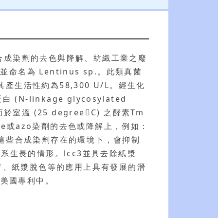
有毒合成染劑的去色與降解、紡織工業之廢
 Lentinus sp.。此類真菌
其產生活性約為58,300 U/L。經生化
nkage glycosylated
室溫 (25 degreeC) 之酵素Tm
one或azo染劑的去色或降解上，例如：
提的是，在這些合成染劑存在的環境下，會抑制
系生長的情形。lcc3並具去除紙漿
物復育、紙漿脫色等的應用上具有發展的潛
申請美國專利中。