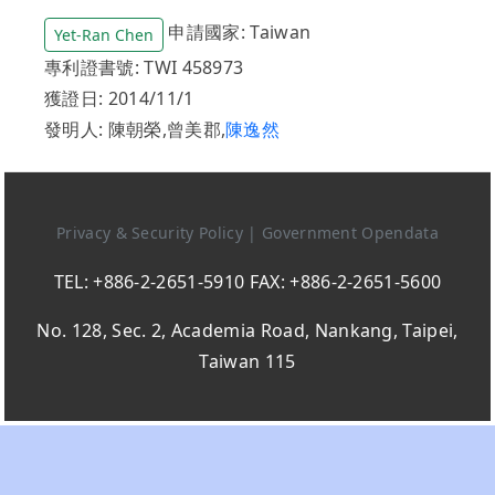
申請國家: Taiwan
Yet-Ran Chen
專利證書號: TWI 458973
獲證日: 2014/11/1
發明人: 陳朝榮,曾美郡,
陳逸然
Privacy & Security Policy
|
Government Opendata
TEL: +886-2-2651-5910 FAX: +886-2-2651-5600
No. 128, Sec. 2, Academia Road, Nankang, Taipei,
Taiwan 115