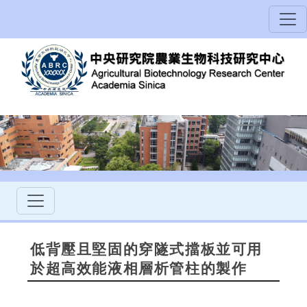
低背壓且堅固的穿隧式擋板並可用
於超高效能液相層析管柱的製作